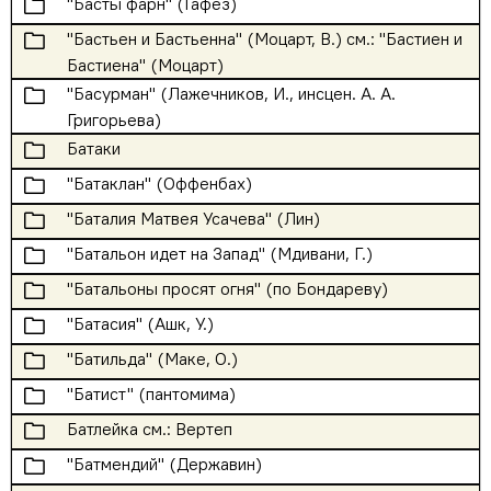
🗀
"Басты фарн" (Гафез)
🗀
"Бастьен и Бастьенна" (Моцарт, В.) см.: "Бастиен и
Бастиена" (Моцарт)
🗀
"Басурман" (Лажечников, И., инсцен. А. А.
Григорьева)
🗀
Батаки
🗀
"Батаклан" (Оффенбах)
🗀
"Баталия Матвея Усачева" (Лин)
🗀
"Батальон идет на Запад" (Мдивани, Г.)
🗀
"Батальоны просят огня" (по Бондареву)
🗀
"Батасия" (Ашк, У.)
🗀
"Батильда" (Маке, О.)
🗀
"Батист" (пантомима)
🗀
Батлейка см.: Вертеп
🗀
"Батмендий" (Державин)