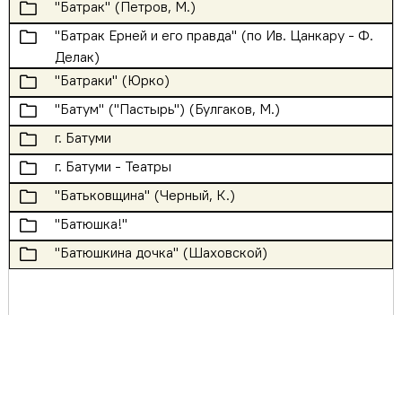
🗀
"Батрак" (Петров, М.)
🗀
"Батрак Ерней и его правда" (по Ив. Цанкару - Ф.
Делак)
🗀
"Батраки" (Юрко)
🗀
"Батум" ("Пастырь") (Булгаков, М.)
🗀
г. Батуми
🗀
г. Батуми - Театры
🗀
"Батьковщина" (Черный, К.)
🗀
"Батюшка!"
🗀
"Батюшкина дочка" (Шаховской)