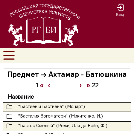
Вход
Предмет → Ахтамар - Батюшкина
«
‹
›
»
1
22
Название
🗀
"Бастиен и Бастиена" (Моцарт)
🗀
"Бастилия богоматери" (Микитенко, И.)
🗀
"Бастос Смелый" (Режи, Л. и де Вейн, Ф.)