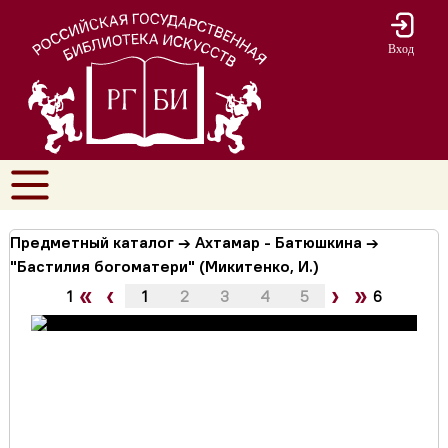
Вход
Предметный каталог → Ахтамар - Батюшкина →
"Бастилия богоматери" (Микитенко, И.)
«
‹
›
»
1
1
2
3
4
5
6