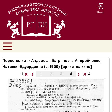
Вход
Персоналии → Андреев - Багрянов → Андрейченко,
Наталья Эдуардовна (р. 1956) [артистка кино]
«
‹
›
»
1
1
2
3
4
4