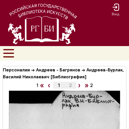
Вход
Персоналии → Андреев - Багрянов → Андреев-Бурлак,
Василий Николаевич [Библиография]
«
‹
›
»
1
1
2
2