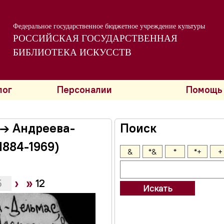
Федеральное государственное бюджетное учреждение культуры
РОССИЙСКАЯ ГОСУДАРСТВЕННАЯ
БИБЛИОТЕКА ИСКУССТВ
лог
Персоналии
Помощь
 → Андреева-
Поиск
1884-1969)
&
*&
*
*+
+
›
»
5
12
Искать