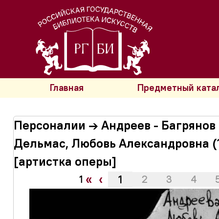
Главная
Предметный ката
Персоналии → Андреев - Багрянов
Дельмас, Любовь Александровна (
[артистка оперы]
«
‹
1
1
2
3
4