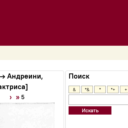
 → Андреини,
Поиск
 актриса]
&
*&
*
*+
+
›
»
5
Искать