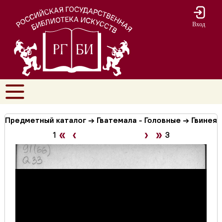
Вход
Предметный каталог → Гватемала - Головные → Гвинея
«
‹
›
»
1
3