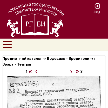
Вход
Предметный каталог → Водевиль - Вредители → г.
Враца - Театры
«
‹
›
»
1
3