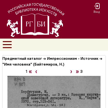
Вход
Предметный каталог → Импрессионизм - Источник →
"Имя человека" (Байтемиров, Н.)
«
‹
›
»
1
3