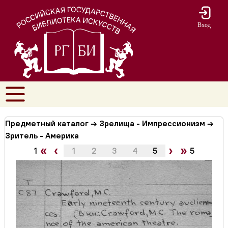
Вход
Предметный каталог → Зрелища - Импрессионизм →
Зритель - Америка
«
‹
›
»
1
1
2
3
4
5
5