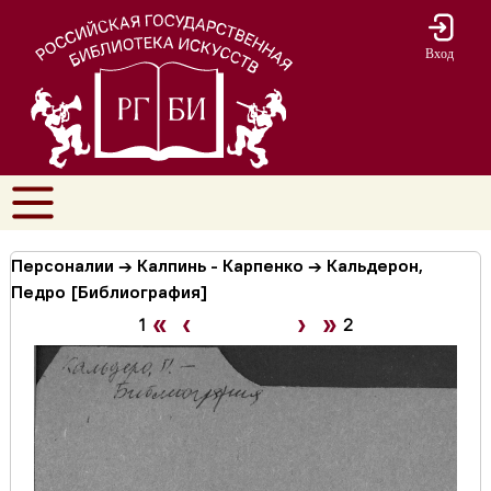
Вход
Персоналии → Калпинь - Карпенко → Кальдерон,
Педро [Библиография]
«
‹
›
»
1
2