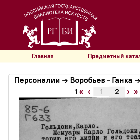
Главная
Предметный ката
Персоналии → Воробьев - Ганка →
«
‹
›
»
2
1
1