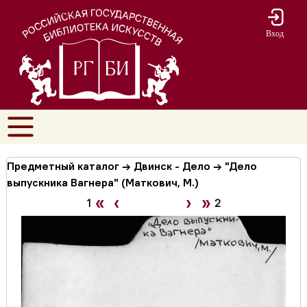
Вход
Предметный каталог → Двинск - Дело → "Дело
выпускника Вагнера" (Маткович, М.)
«
‹
›
»
1
2